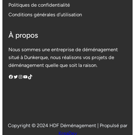
Politiques de confidentialité
Conditions générales d’utilisation
À propos
Nous sommes une entreprise de déménagement
situé à Dunkerque, nous réalisons vos projets de
déménagement quelle que soit la raison.
Copyright © 2024 HDF Déménagement | Propulsé par
KreaDev