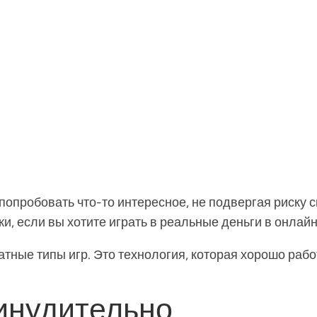
попробовать что-то интересное, не подвергая риску 
и, если вы хотите играть в реальные деньги в онлайн
атные типы игр.
Это технология, которая хорошо рабо
ринудительно