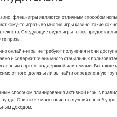
казино, флеш-игры являются отличным способом испы
 кому-то играть во многие игры казино, такие как н
джекпота. Следующие видеоигры также предоставляю
ите призы.
но онлайн-игры не требуют получения и они доступ
авно и содержит очень много стабильных пользовате
ругленным сортом, поддержкой или темами. Вы также
имо от того, должны ли вы найти определенную групп
ным способом планирования активной игры с правил
раунда. Они также могут описать лучший способ упра
альным доходом.