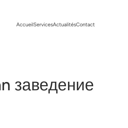
Accueil
Services
Actualités
Contact
an заведение