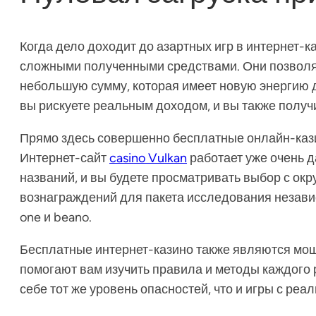
Когда дело доходит до азартных игр в интернет-
сложными полученными средствами. Они позволяют
небольшую сумму, которая имеет новую энергию 
вы рискуете реальным доходом, и вы также получ
Прямо здесь совершенно бесплатные онлайн-кази
Интернет-сайт
casino Vulkan
работает уже очень д
названий, и вы будете просматривать выбор с ок
вознаграждений для пакета исследования независ
one и beano.
Бесплатные интернет-казино также являются мощ
помогают вам изучить правила и методы каждого 
себе тот же уровень опасностей, что и игры с ре