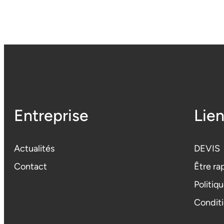
Entreprise
Lien
Actualités
DEVIS
Contact
Être ra
Politiq
Conditi