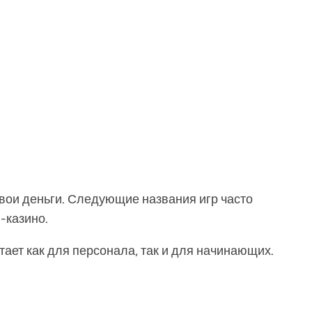
свои деньги. Следующие названия игр часто
-казино.
тает как для персонала, так и для начинающих.