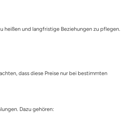
 heißen und langfristige Beziehungen zu pflegen.
chten, dass diese Preise nur bei bestimmten
hlungen. Dazu gehören: