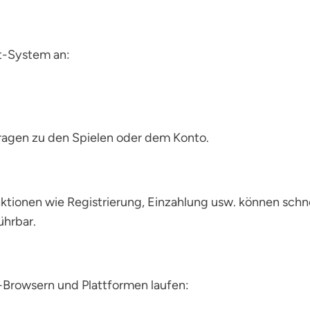
t-System an:
 Fragen zu den Spielen oder dem Konto.
 Funktionen wie Registrierung, Einzahlung usw. können sc
ührbar.
-Browsern und Plattformen laufen: