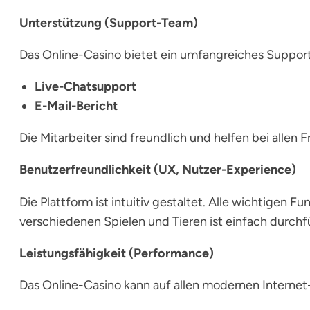
Unterstützung (Support-Team)
Das Online-Casino bietet ein umfangreiches Suppor
Live-Chatsupport
E-Mail-Bericht
Die Mitarbeiter sind freundlich und helfen bei allen
Benutzerfreundlichkeit (UX, Nutzer-Experience)
Die Plattform ist intuitiv gestaltet. Alle wichtigen
verschiedenen Spielen und Tieren ist einfach durchf
Leistungsfähigkeit (Performance)
Das Online-Casino kann auf allen modernen Internet