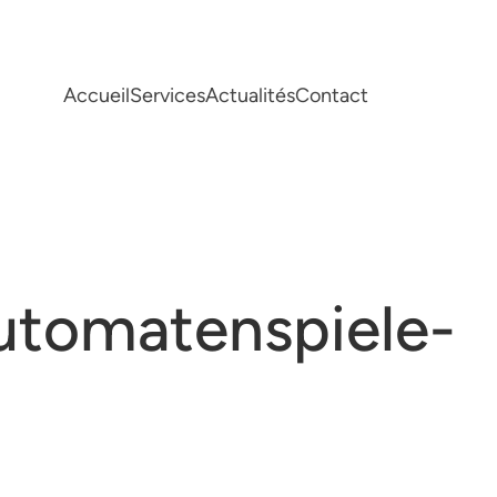
Accueil
Services
Actualités
Contact
utomatenspiele-