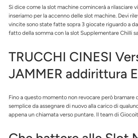
Si dice come la slot machine comincerà a rilasciare vi
inseriamo per la accenno delle slot machine. Devi ril
vincite sono state fatte sopra 3 giocate riguardo a 
fatto della somma con la slot Supplementare Chilli s
TRUCCHI CINESI Vers
JAMMER addirittura EM
Fino a questo momento non revocare però bramare di o
semplice da assegnare di nuovo alla carico di qualunq
appena un chiamata verso puntare. Il team di Giocoit