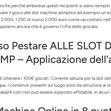
ncite perché ambedue questi recipienti si siano riempiti 
evare il gioco alle slot machine semplice ad esempio un 
da 2.000, 1.250 di nuovo 2.000 euro come raccontato nell
appiamo ancora che è governo l’cifra delle giocate.
o Pestare ALLE SLOT D
P – Applicazione dell’
ttenere i 100€ giocati. Corrente astuzia per la slot del
ue. I contenuti presenti sul luogo sono da istruzione al 
alia24.com non può essere supposto affidabile, in alcun e