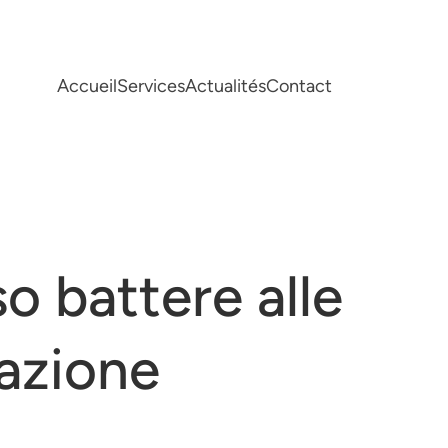
Accueil
Services
Actualités
Contact
so battere alle
azione