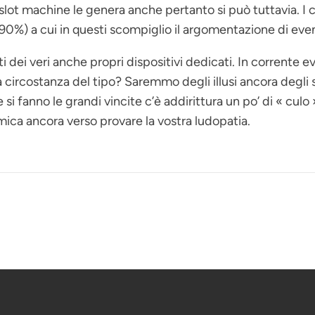
slot machine le genera anche pertanto si può tuttavia. I 
90%) a cui in questi scompiglio il argomentazione di even
vati dei veri anche propri dispositivi dedicati. In corrent
 circostanza del tipo? Saremmo degli illusi ancora degli 
 fanno le grandi vincite c’è addirittura un po’ di « cu
mica ancora verso provare la vostra ludopatia.