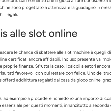
untare. Dal momento che si gioca affare conoscenza le sue
 machine sono progettato a ottimizzare la guadagno in me
 illegali.
s alle slot online
crescere le chance di sbattere alle slot machine è quegl
online certificati ancora affidabili. Incluso presente va i
 proprie finanze. Sfrutta la caso, i calcoli aleatori ancora
isultati favorevoli con cui restare con felice. Uno dei tr
s offerti addirittura regalati dai casa da gioco online, gra
tosi ad esempio a procedere richiedono una importo di c
o è essenziale per questi momenti, innanzitutto a seconda d