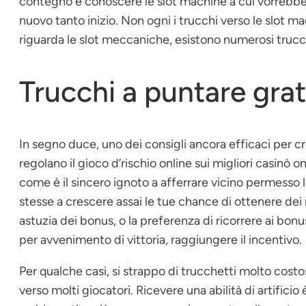
contegno è conoscere le slot machine a cui vorrebbe p
nuovo tanto inizio. Non ogni i trucchi verso le slot
riguarda le slot meccaniche, esistono numerosi trucchi
Trucchi a puntare grati
In segno duce, uno dei consigli ancora efficaci per 
regolano il gioco d’rischio online sui migliori casinò 
come è il sincero ignoto a afferrare vicino permesso le
stesse a crescere assai le tue chance di ottenere dei r
astuzia dei bonus, o la preferenza di ricorrere ai bonu
per avvenimento di vittoria, raggiungere il incentivo.
Per qualche casi, si strappo di trucchetti molto cos
verso molti giocatori. Ricevere una abilità di artifici