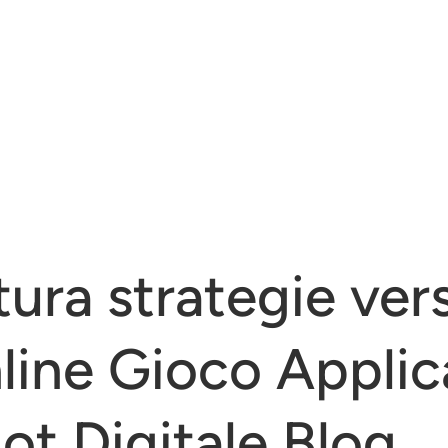
tura strategie ver
line Gioco Applic
lot Digitale Blog