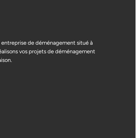
entreprise de déménagement situé à
éalisons vos projets de déménagement
aison.