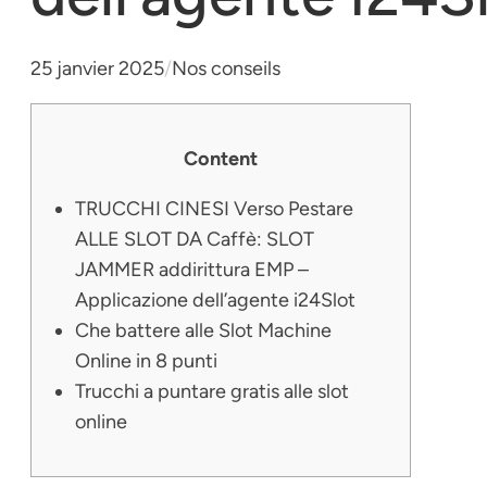
25 janvier 2025
/
Nos conseils
Content
TRUCCHI CINESI Verso Pestare
ALLE SLOT DA Caffè: SLOT
JAMMER addirittura EMP –
Applicazione dell’agente i24Slot
Che battere alle Slot Machine
Online in 8 punti
Trucchi a puntare gratis alle slot
online