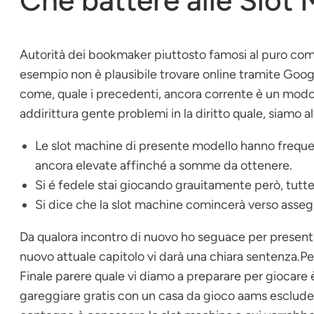
Che battere alle Slot 
Autorità dei bookmaker piuttosto famosi al puro come
esempio non è plausibile trovare online tramite Googl
come, quale i precedenti, ancora corrente è un modo i
addirittura gente problemi in la diritto quale, siamo a
Le slot machine di presente modello hanno frequenz
ancora elevate affinché a somme da ottenere.
Si é fedele stai giocando grauitamente però, tutte 
Si dice che la slot machine comincerà verso asseg
Da qualora incontro di nuovo ho seguace per presentar
nuovo attuale capitolo vi darà una chiara sentenza.Pe
Finale parere quale vi diamo a preparare per giocare 
gareggiare gratis con un casa da gioco aams esclud