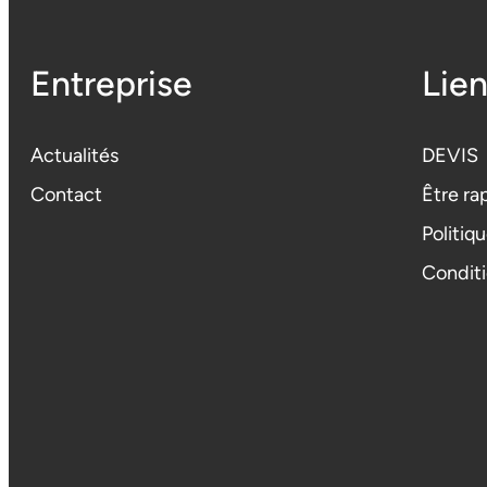
Entreprise
Lien
Actualités
DEVIS
Contact
Être ra
Politiq
Conditi