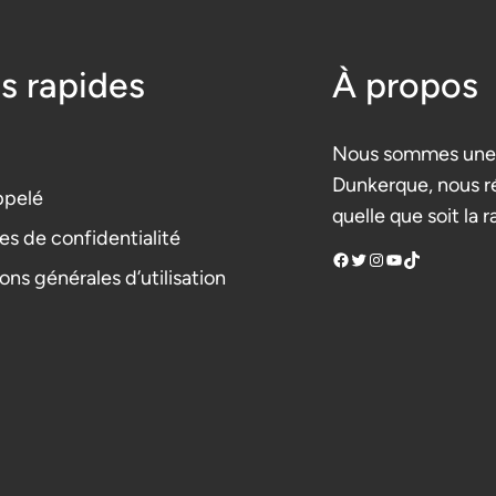
s rapides
À propos
Nous sommes une 
Dunkerque, nous r
ppelé
quelle que soit la r
ues de confidentialité
ons générales d’utilisation