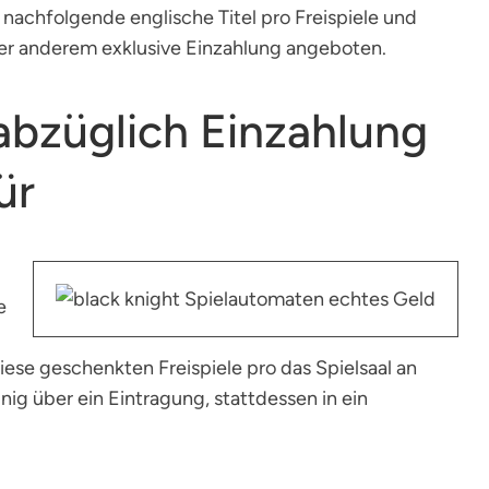
 nachfolgende englische Titel pro Freispiele und
ter anderem exklusive Einzahlung angeboten.
 abzüglich Einzahlung
ür
e
ese geschenkten Freispiele pro das Spielsaal an
nig über ein Eintragung, stattdessen in ein