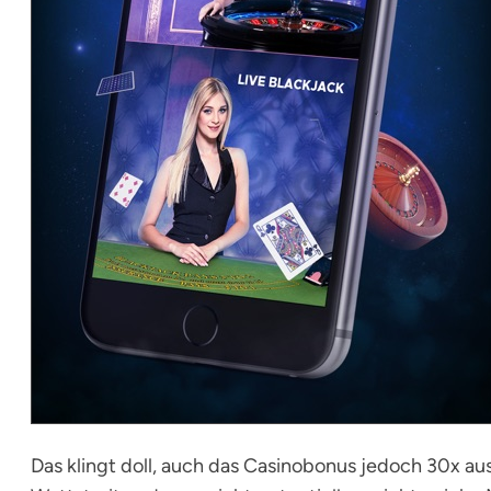
Das klingt doll, auch das Casinobonus jedoch 30x aus