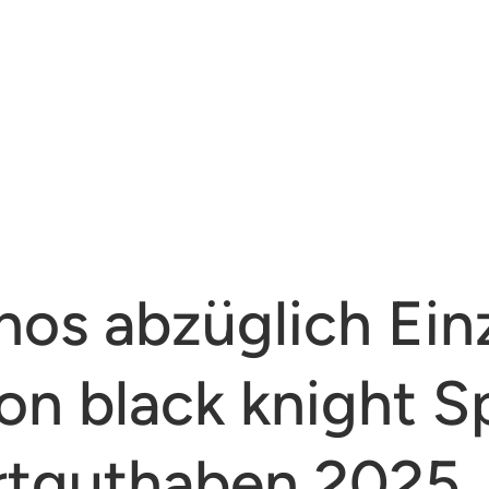
nos abzüglich Ein
ion black knight 
artguthaben 2025