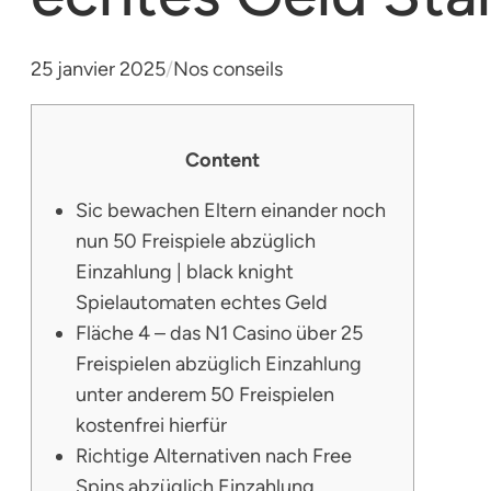
25 janvier 2025
/
Nos conseils
Content
Sic bewachen Eltern einander noch
nun 50 Freispiele abzüglich
Einzahlung | black knight
Spielautomaten echtes Geld
Fläche 4 – das N1 Casino über 25
Freispielen abzüglich Einzahlung
unter anderem 50 Freispielen
kostenfrei hierfür
Richtige Alternativen nach Free
Spins abzüglich Einzahlung