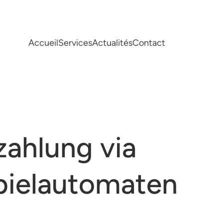
Accueil
Services
Actualités
Contact
zahlung via
Spielautomaten