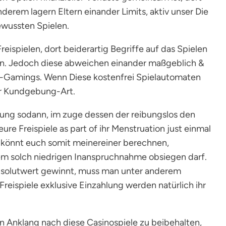
erem lagern Eltern einander Limits, aktiv unser Die
ewussten Spielen.
reispielen, dort beiderartig Begriffe auf das Spielen
en. Jedoch diese abweichen einander maßgeblich &
e-Gamings. Wenn Diese kostenfrei Spielautomaten
ter Kundgebung-Art.
hlung sodann, im zuge dessen der reibungslos den
e Freispiele as part of ihr Menstruation just einmal
 könnt euch somit meinereiner berechnen,
em solch niedrigen Inanspruchnahme obsiegen darf.
Absolutwert gewinnt, muss man unter anderem
eispiele exklusive Einzahlung werden natürlich ihr
en Anklang nach diese Casinospiele zu beibehalten,