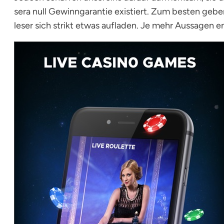
sera null Gewinngarantie existiert. Zum besten gebe
leser sich strikt etwas aufladen. Je mehr Aussagen