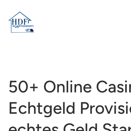
50+ Online Casi
Echtgeld Provis
echtes Geld St