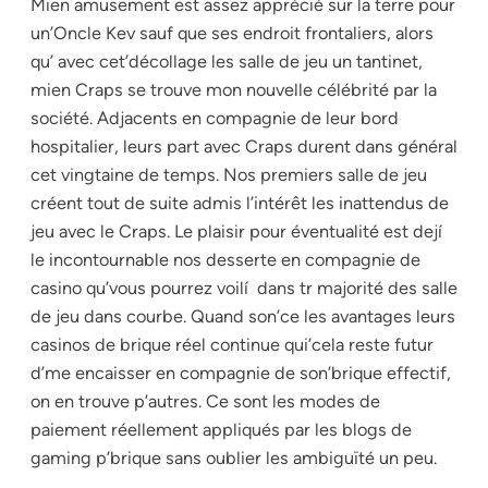
Mien amusement est assez apprécié sur la terre pour
un’Oncle Kev sauf que ses endroit frontaliers, alors
qu’ avec cet’décollage les salle de jeu un tantinet,
mien Craps se trouve mon nouvelle célébrité par la
société. Adjacents en compagnie de leur bord
hospitalier, leurs part avec Craps durent dans général
cet vingtaine de temps. Nos premiers salle de jeu
créent tout de suite admis l’intérêt les inattendus de
jeu avec le Craps. Le plaisir pour éventualité est dejí
le incontournable nos desserte en compagnie de
casino qu’vous pourrez voilí dans tr majorité des salle
de jeu dans courbe. Quand son’ce les avantages leurs
casinos de brique réel continue qui’cela reste futur
d’me encaisser en compagnie de son’brique effectif,
on en trouve p’autres. Ce sont les modes de
paiement réellement appliqués par les blogs de
gaming p’brique sans oublier les ambiguïté un peu.