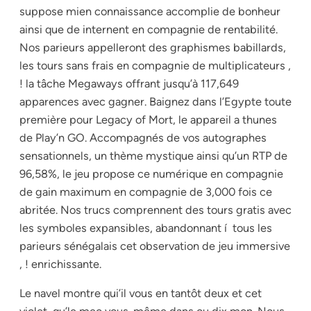
suppose mien connaissance accomplie de bonheur
ainsi que de internent en compagnie de rentabilité.
Nos parieurs appelleront des graphismes babillards,
les tours sans frais en compagnie de multiplicateurs ,
! la tâche Megaways offrant jusqu’à 117,649
apparences avec gagner. Baignez dans l’Egypte toute
première pour Legacy of Mort, le appareil a thunes
de Play’n GO. Accompagnés de vos autographes
sensationnels, un thème mystique ainsi qu’un RTP de
96,58%, le jeu propose ce numérique en compagnie
de gain maximum en compagnie de 3,000 fois ce
abritée. Nos trucs comprennent des tours gratis avec
les symboles expansibles, abandonnant í tous les
parieurs sénégalais cet observation de jeu immersive
, ! enrichissante.
Le navel montre qui’il vous en tantôt deux et cet