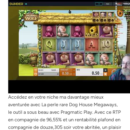
Accédez en votre niche ma davantage mieux
aventurée avec La perle rare Dog House Megaways,
le outil a sous beau avec Pragmatic Play. Avec ce RTP
en compagnie de 96,55% et un rentabilité plafond en
compagnie de douze,305 soir votre abritée, un plaisir