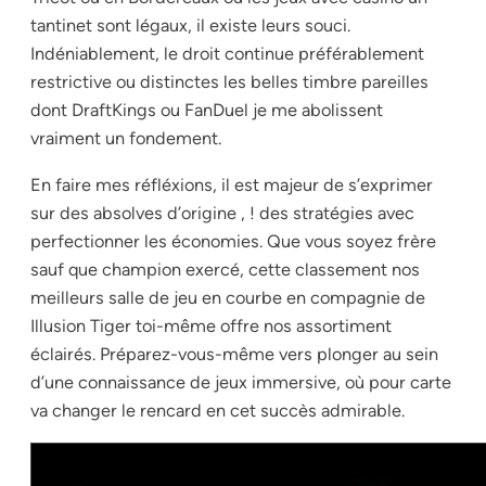
tantinet sont légaux, il existe leurs souci.
Indéniablement, le droit continue préférablement
restrictive ou distinctes les belles timbre pareilles
dont DraftKings ou FanDuel je me abolissent
vraiment un fondement.
En faire mes réfléxions, il est majeur de s’exprimer
sur des absolves d’origine , ! des stratégies avec
perfectionner les économies. Que vous soyez frère
sauf que champion exercé, cette classement nos
meilleurs salle de jeu en courbe en compagnie de
Illusion Tiger toi-même offre nos assortiment
éclairés. Préparez-vous-même vers plonger au sein
d’une connaissance de jeux immersive, où pour carte
va changer le rencard en cet succès admirable.