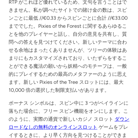
RTP がこれほど優れているため、文句を言うことはで
きません。私が調べたサイトでの賭け金の数は、スピ
ンごとに最低 //€0.33 からスピンごとに合計 //€33.00
まででした。Pixies of the Forest に関するあらゆるこ
とを他のプレイヤーと話し、自分の意見を共有し、質
問への答えを見つけてください。新しいテーマに合わ
せる余地はまったくありませんが、ツリーの体験はあ
まりにもカスタマイズされており、いたずらをするこ
とができる魔法の願いから妖精へのモチーフは、一般
的にプレイするための最高のメタファーのように思え
ます。新しい Pixies of the Tree スロットには、最大
10,000 倍の選択した制限支払いがあります。
ボーナス シンボルは、スピン中に 3 つがペイラインに
落ちた場合に、フリー スピン機能をオンにします。こ
のように、実際の通貨で新しいカジノ スロット
ダウン
ロードなしの無料のオンラインスロット
ゲームをプレ
イするときに、より早く方向を見つけることができま