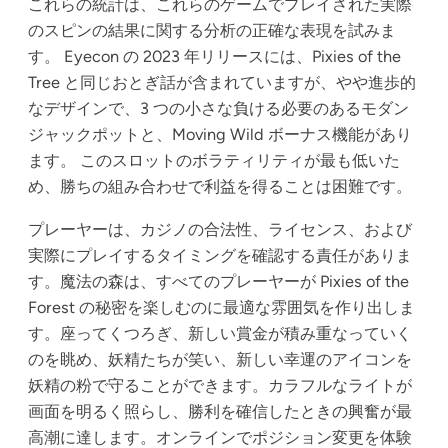
これらの統計は、これらのゲームでプレイされた実際
のスピンの結果に関する分析の正確な表現を試みま
す。 Eyecon の 2023 年リリースには、Pixies of the
Tree と同じおとぎ話が含まれていますが、やや進歩的
なデザインで、3 つの小さな負ける必要のあるモダン
ジャックポットと、Moving Wild ボーナス機能があり
ます。 このスロットのボラティリティが最も低いた
め、勝ちの組み合わせで利益を得ることは困難です。
プレーヤーは、カジノの合法性、ライセンス、および
実際にプレイするタイミングを確認する責任がありま
す。魔法の森は、すべてのプレーヤーが Pixies of the
Forest の秘密を楽しむのに最適な雰囲気を作り出しま
す。座ってくつろぎ、新しい賞金が積み重なっていく
のを眺め、妖精たちが笑い、新しい幸運のアイコンを
妖精の粉で守ることができます。カラフルなライトが
画面を明るく照らし、勝利を確信したときの興奮が最
高潮に達します。オンラインでポジション変更を体験