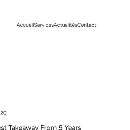
Accueil
Services
Actualités
Contact
020
st Takeaway From 5 Years