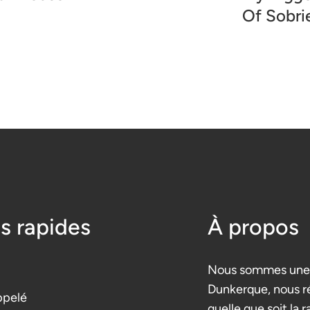
Of Sobri
s rapides
À propos
Nous sommes une 
Dunkerque, nous r
ppelé
quelle que soit la r