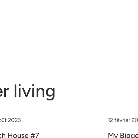
r living
oût 2023
12 février 2
th House #7
My Bigge