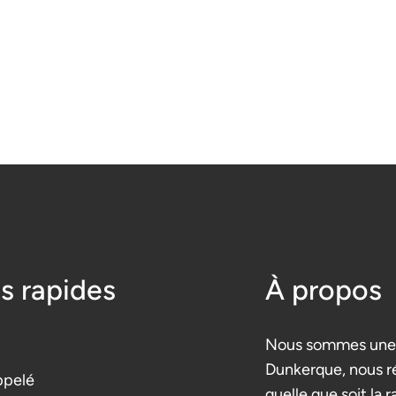
s rapides
À propos
Nous sommes une 
Dunkerque, nous r
ppelé
quelle que soit la r