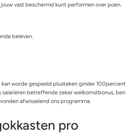
ngen jouw vast beschermd kunt performen over poen.
ende beleven.
md kan worde gespeeld plusteken ginder 100percent
ang salariëren betreffende zeker welkomstbonus, ben
evonden afwisselend ons programma.
gokkasten pro