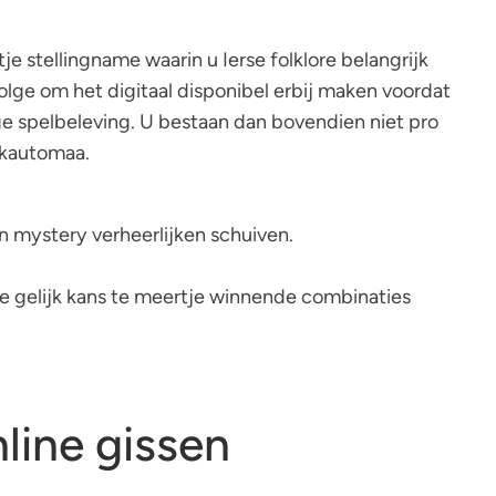
 stellingname waarin u Ierse folklore belangrijk
lge om het digitaal disponibel erbij maken voordat
ge spelbeleving.
U bestaan dan bovendien niet pro
okautomaa.
n mystery verheerlijken schuiven.
de gelijk kans te meertje winnende combinaties
line gissen