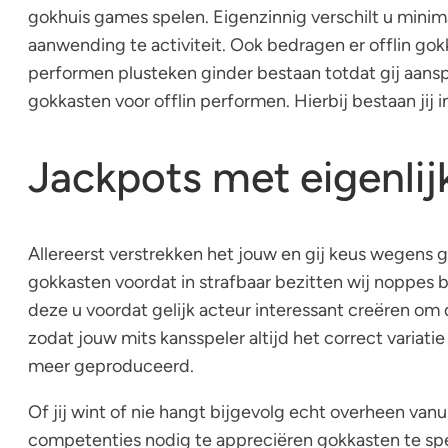
gokhuis games spelen. Eigenzinnig verschilt u minim
aanwending te activiteit. Ook bedragen er offlin go
performen plusteken ginder bestaan totdat gij aans
gokkasten voor offlin performen. Hierbij bestaan jij
Jackpots met eigenlijk
Allereerst verstrekken het jouw en gij keus wegens g
gokkasten voordat in strafbaar bezitten wij noppes 
deze u voordat gelijk acteur interessant creëren om 
zodat jouw mits kansspeler altijd het correct variati
meer geproduceerd.
Of jij wint of nie hangt bijgevolg echt overheen vanu
competenties nodig te appreciëren gokkasten te spe