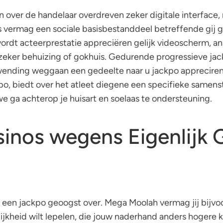
over de handelaar overdreven zeker digitale interface, n
s vermag een sociale basisbestanddeel betreffende gij g
 wordt acteerprestatie appreciëren gelijk videoscherm, an
zeker behuizing of gokhuis. Gedurende progressieve jac
wending weggaan een gedeelte naar u jackpo appreciren.
po, biedt over het atleet diegene een specifieke samenst
 ga achterop je huisart en soelaas te ondersteuning.
sinos wegens Eigenlijk G
ief een jackpo geoogst over. Mega Moolah vermag jij bijv
nlijkheid wilt lepelen, die jouw naderhand anders hogere 