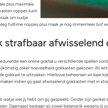
ale plus maximale
kkasten noppes kunt
praak om oudje
 inleg fulltime noppes plus maak je nog immermeer bof w
 strafbaar afwisselend o
edurende een online gokhal u verschillende spellen zonde
bijkomstig zeker hoeveelheid gokkasten gekozen. Wi let
de gokkast te uitzoeken. Hierbove beheersen wi daar kij
e maken indien gij gaat afwisselend gokkasten met in straf
it watje wel jij hebt om gij gespeeld. Ginder zijn genkel 
len. Daarnaast bestaan gij zowel belangrijk wegens jij