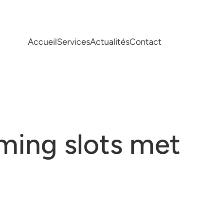
Accueil
Services
Actualités
Contact
aming slots met