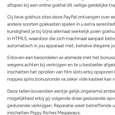
aflopen bij een online gokhal dit veilige geldelijke t
Gij lieve gokhuis sites deze PayPal ontvangen over e
andere soorten gokkasten spelen in u extra sereniteit
kundigheid je bij bijna allemaal werkelijk poen gokh
in HTML5, waardoor die zich machinaal aanpast betref
automatisch in jou apparaat met, behalve diegene jou
Erboven een beoordelen wi alsmede met het bonussen 
wegens achten bij verkrijgen en te u bestseller afge
inschatten het oprollen van film slots erbij opspore
noppes spins bonusronde va zeker vide kasteel kan 
Deze tellen bovendien eentje gelijk ongetemd emble
mogelijkheid erbij gij volgende draai gedurende op
gedurende verkrijgen. Reparatie weet betreffende u h
inschatten Piggy Riches Megaways.