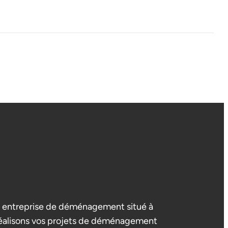
entreprise de déménagement situé à
éalisons vos projets de déménagement